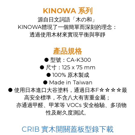
KINOWA 系列
源自日文詞語「木の和」
KINOWA體現了一個簡單而深刻的理念：
透過使用木材來實現平衡與寧靜
產品規格
● 型號：CA-K300
●
尺寸：125 x 75 mm
●
100% 原木製成
●
Made in Taiwan
●
使用日本進口大谷塗料，通過日本F☆☆☆☆最
高安全標準，不含八大有害重金屬；
亦通過甲醛、甲苯等 VOCs 安全檢驗、多項物
性及耐久度測試。
CRIB 實木開關蓋板型錄下載