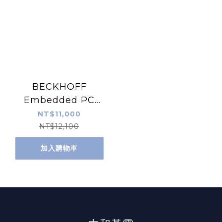
BECKHOFF
Embedded PC
CX9001-1001
NT$11,000
NT$12,100
加入購物車