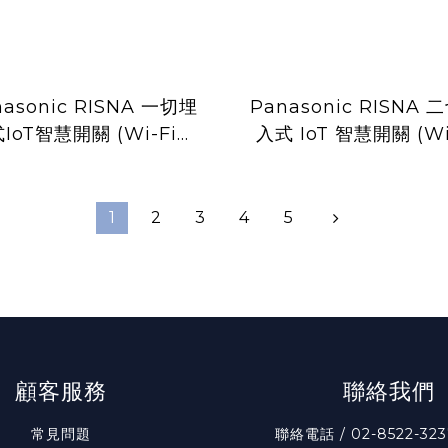
nasonic RISNA 一切埋
Panasonic RISNA 
IoT智慧開關 (Wi-Fi通
入式 IoT 智慧開關 (Wi
 WTYRF540107H (灰
通訊) WTYRF5402
色)
(白色)
1
2
3
4
5
顧客服務
聯絡我們
常見問題
聯絡電話 / 02-8522-323