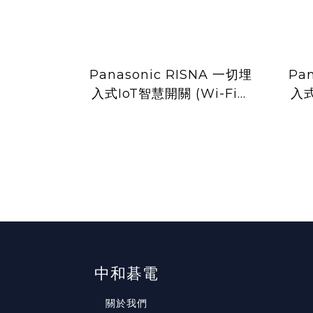
Panasonic RISNA 一切埋
Pa
入式IoT智慧開關 (Wi-Fi通
入式
訊) WTYRF540107W (白
訊)
色)
中和碁電
關於我們