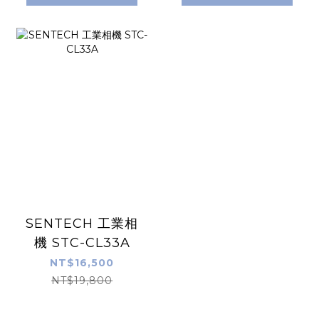
SENTECH 工業相
機 STC-CL33A
NT$16,500
NT$19,800