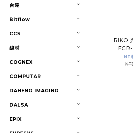
台達
Bitflow
CCS
RIKO
線材
FGR-
NT$
COGNEX
NT
COMPUTAR
DAHENG IMAGING
DALSA
EPIX