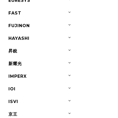
EURESYS
FAST
FUJINON
HAYASHI
昇銳
新耀光
IMPERX
IOI
ISVI
京王