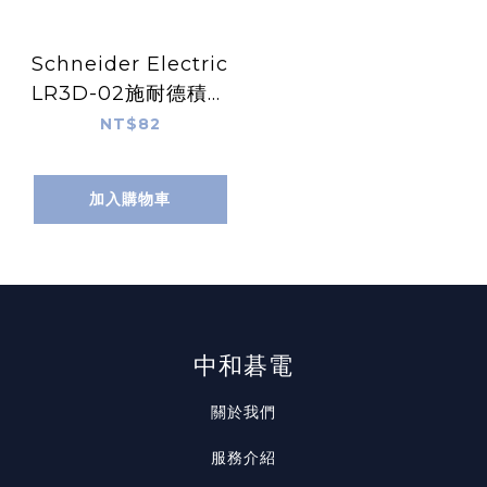
Schneider Electric
LR3D-02施耐德積熱
繼電器
NT$82
加入購物車
中和碁電
關於我們
服務介紹