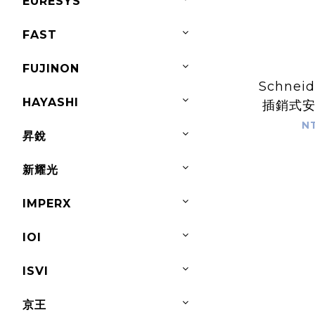
EURESYS
FAST
FUJINON
Schneide
HAYASHI
插銷式
XC
N
昇銳
新耀光
IMPERX
IOI
ISVI
京王